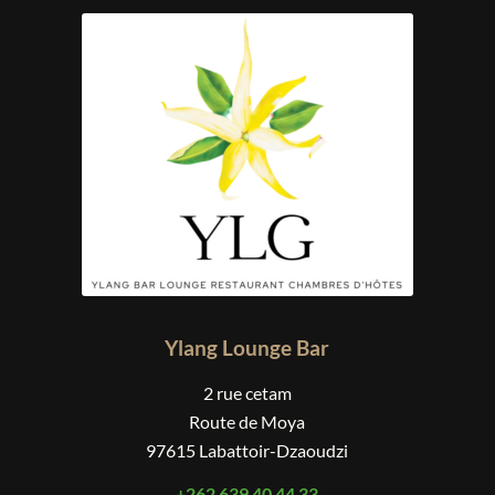
Ylang Lounge Bar
2 rue cetam
Route de Moya
97615 Labattoir-Dzaoudzi
+262 639 40 44 33